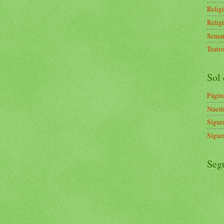
Relig
Relig
Seman
Teatr
Sol 
Págin
Nuest
Sígue
Sígue
Seg