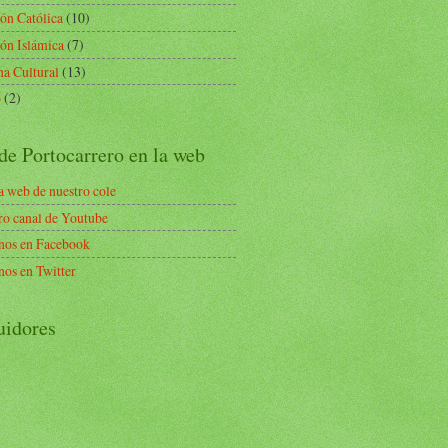
ión Católica
(10)
ión Islámica
(7)
a Cultural
(13)
o
(2)
de Portocarrero en la web
a web de nuestro cole
ro canal de Youtube
nos en Facebook
nos en Twitter
uidores