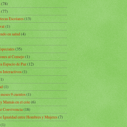
s
(78)
s
(77)
tecas Escolares
(13)
val
(1)
endo en salud
(4)
speciales
(35)
iones al Consejo
(1)
la Espacio de Paz
(12)
s Interactivos
(1)
(1)
ad
(1)
 meses 9 cuentos
(1)
 y Mamás en el cole
(6)
de Convivencia
(18)
de Igualdad entre Hombres y Mujeres
(7)
(1)