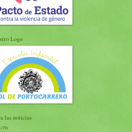
stro Logo
ra las noticias
s
(79)