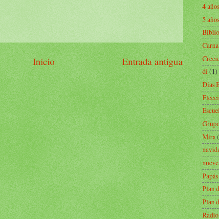
4 año
5 año
Biblio
Carna
Creci
Inicio
Entrada antigua
di
(1)
Días E
Elecc
Escue
Grupo
Mira
navid
nueve
Papás
Plan 
Plan 
Radio